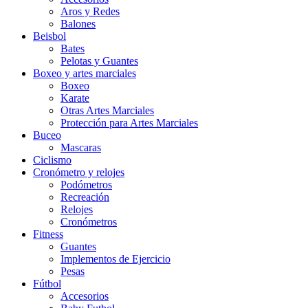
Aros y Redes
Balones
Beisbol
Bates
Pelotas y Guantes
Boxeo y artes marciales
Boxeo
Karate
Otras Artes Marciales
Protección para Artes Marciales
Buceo
Mascaras
Ciclismo
Cronómetro y relojes
Podómetros
Recreación
Relojes
Cronómetros
Fitness
Guantes
Implementos de Ejercicio
Pesas
Fútbol
Accesorios