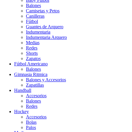
Baby Futbol
Balones
Camisetas y Petos
Canilleras
Fútbol
Guantes de Arquero
Indumentaria
Indumentaria Arquero
Medias
Redes
Shorts
Zapatos
Fútbol Americano
Balones
Gimnasia Ritmica
Balones y Accesorios
Zapatillas
Handball
Accesorios
Balones
Redes
Hockey
Accesorios
Bolas
Palos