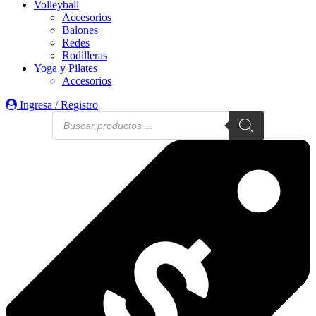
Volleyball
Accesorios
Balones
Redes
Rodilleras
Yoga y Pilates
Accesorios
Ingresa / Registro
Búsqueda
de
productos