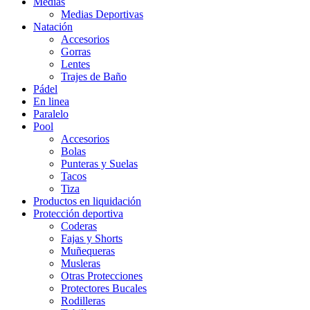
Medias
Medias Deportivas
Natación
Accesorios
Gorras
Lentes
Trajes de Baño
Pádel
En linea
Paralelo
Pool
Accesorios
Bolas
Punteras y Suelas
Tacos
Tiza
Productos en liquidación
Protección deportiva
Coderas
Fajas y Shorts
Muñequeras
Musleras
Otras Protecciones
Protectores Bucales
Rodilleras