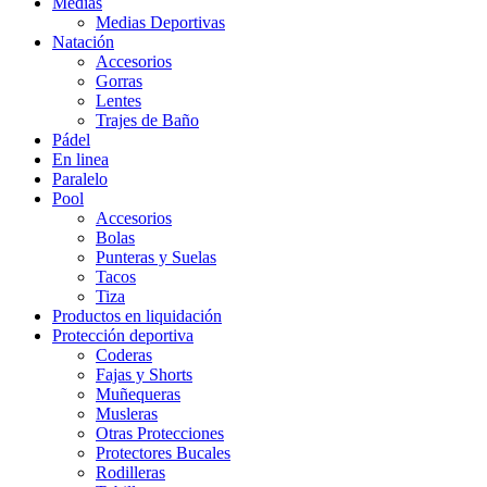
Medias
Medias Deportivas
Natación
Accesorios
Gorras
Lentes
Trajes de Baño
Pádel
En linea
Paralelo
Pool
Accesorios
Bolas
Punteras y Suelas
Tacos
Tiza
Productos en liquidación
Protección deportiva
Coderas
Fajas y Shorts
Muñequeras
Musleras
Otras Protecciones
Protectores Bucales
Rodilleras