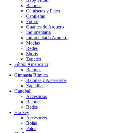
Baby Futbol
Balones
Camisetas y Petos
Canilleras
Fútbol
Guantes de Arquero
Indumentaria
Indumentaria Arquero
Medias
Redes
Shorts
Zapatos
Fútbol Americano
Balones
Gimnasia Ritmica
Balones y Accesorios
Zapatillas
Handball
Accesorios
Balones
Redes
Hockey
Accesorios
Bolas
Palos