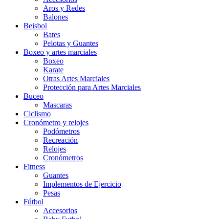
Aros y Redes
Balones
Beisbol
Bates
Pelotas y Guantes
Boxeo y artes marciales
Boxeo
Karate
Otras Artes Marciales
Protección para Artes Marciales
Buceo
Mascaras
Ciclismo
Cronómetro y relojes
Podómetros
Recreación
Relojes
Cronómetros
Fitness
Guantes
Implementos de Ejercicio
Pesas
Fútbol
Accesorios