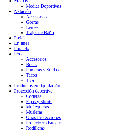
Medias
Medias Deportivas
Natación
Accesorios
Gorras
Lentes
Trajes de Baño
Pádel
En linea
Paralelo
Pool
Accesorios
Bolas
Punteras y Suelas
Tacos
Tiza
Productos en liquidación
Protección deportiva
Coderas
Fajas y Shorts
Muñequeras
Musleras
Otras Protecciones
Protectores Bucales
Rodilleras