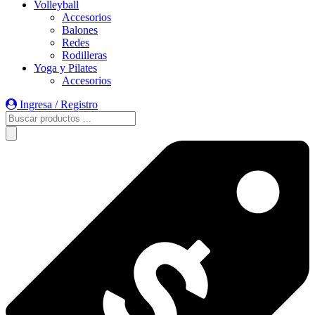
Volleyball
Accesorios
Balones
Redes
Rodilleras
Yoga y Pilates
Accesorios
Ingresa / Registro
Búsqueda
de
productos