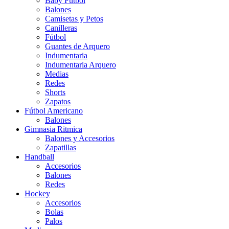
Baby Futbol
Balones
Camisetas y Petos
Canilleras
Fútbol
Guantes de Arquero
Indumentaria
Indumentaria Arquero
Medias
Redes
Shorts
Zapatos
Fútbol Americano
Balones
Gimnasia Ritmica
Balones y Accesorios
Zapatillas
Handball
Accesorios
Balones
Redes
Hockey
Accesorios
Bolas
Palos