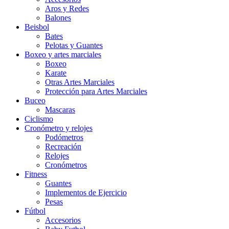
Aros y Redes
Balones
Beisbol
Bates
Pelotas y Guantes
Boxeo y artes marciales
Boxeo
Karate
Otras Artes Marciales
Protección para Artes Marciales
Buceo
Mascaras
Ciclismo
Cronómetro y relojes
Podómetros
Recreación
Relojes
Cronómetros
Fitness
Guantes
Implementos de Ejercicio
Pesas
Fútbol
Accesorios