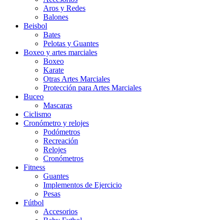
Aros y Redes
Balones
Beisbol
Bates
Pelotas y Guantes
Boxeo y artes marciales
Boxeo
Karate
Otras Artes Marciales
Protección para Artes Marciales
Buceo
Mascaras
Ciclismo
Cronómetro y relojes
Podómetros
Recreación
Relojes
Cronómetros
Fitness
Guantes
Implementos de Ejercicio
Pesas
Fútbol
Accesorios