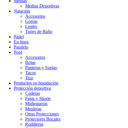
Medias
Medias Deportivas
Natación
Accesorios
Gorras
Lentes
Trajes de Baño
Pádel
En linea
Paralelo
Pool
Accesorios
Bolas
Punteras y Suelas
Tacos
Tiza
Productos en liquidación
Protección deportiva
Coderas
Fajas y Shorts
Muñequeras
Musleras
Otras Protecciones
Protectores Bucales
Rodilleras