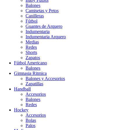
Baby Futbol
Balones
Camisetas y Petos
Canilleras
Fútbol
Guantes de Arquero
Indumentaria
Indumentaria Arquero
Medias
Redes
Shorts
Zapatos
Fútbol Americano
Balones
Gimnasia Ritmica
Balones y Accesorios
Zapatillas
Handball
Accesorios
Balones
Redes
Hockey
Accesorios
Bolas
Palos