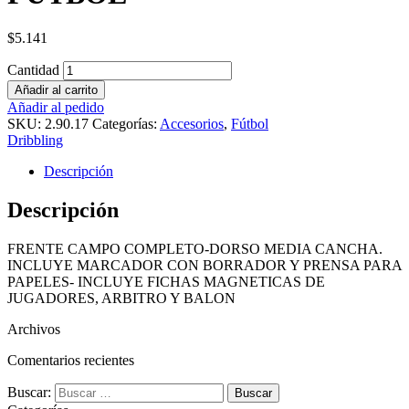
$
5.141
Cantidad
Añadir al carrito
Añadir al pedido
SKU:
2.90.17
Categorías:
Accesorios
,
Fútbol
Dribbling
Descripción
Descripción
FRENTE CAMPO COMPLETO-DORSO MEDIA CANCHA.
INCLUYE MARCADOR CON BORRADOR Y PRENSA PARA
PAPELES- INCLUYE FICHAS MAGNETICAS DE
JUGADORES, ARBITRO Y BALON
Archivos
Comentarios recientes
Buscar: