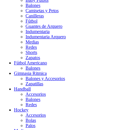
Baby Futbol
Balones
Camisetas y Petos
Canilleras
Fútbol
Guantes de Arquero
Indumentaria
Indumentaria Arquero
Medias
Redes
Shorts
Zapatos
Fútbol Americano
Balones
Gimnasia Ritmica
Balones y Accesorios
Zapatillas
Handball
Accesorios
Balones
Redes
Hockey
Accesorios
Bolas
Palos