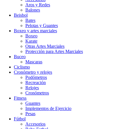
Aros y Redes
Balones
Beisbol
Bates
Pelotas y Guantes
Boxeo y artes marciales
Boxeo
Karate
Otras Artes Marciales
Protección para Artes Marciales
Buceo
Mascaras
Ciclismo
Cronómetro y relojes
Podómetros
Recreación
Relojes
Cronómetros
Fitness
Guantes
Implementos de Ejercicio
Pesas
Fútbol
Accesorios