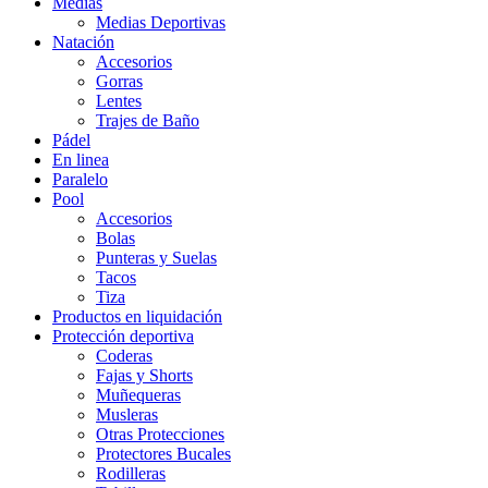
Medias
Medias Deportivas
Natación
Accesorios
Gorras
Lentes
Trajes de Baño
Pádel
En linea
Paralelo
Pool
Accesorios
Bolas
Punteras y Suelas
Tacos
Tiza
Productos en liquidación
Protección deportiva
Coderas
Fajas y Shorts
Muñequeras
Musleras
Otras Protecciones
Protectores Bucales
Rodilleras