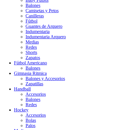
Baby Futbol
Balones
Camisetas y Petos
Canilleras
Fútbol
Guantes de Arquero
Indumentaria
Indumentaria Arquero
Medias
Redes
Shorts
Zapatos
Fútbol Americano
Balones
Gimnasia Ritmica
Balones y Accesorios
Zapatillas
Handball
Accesorios
Balones
Redes
Hockey
Accesorios
Bolas
Palos