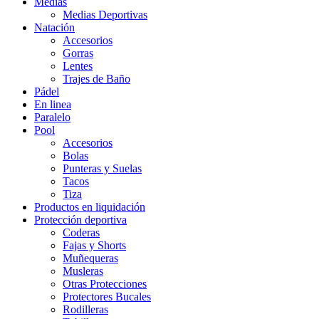
Medias
Medias Deportivas
Natación
Accesorios
Gorras
Lentes
Trajes de Baño
Pádel
En linea
Paralelo
Pool
Accesorios
Bolas
Punteras y Suelas
Tacos
Tiza
Productos en liquidación
Protección deportiva
Coderas
Fajas y Shorts
Muñequeras
Musleras
Otras Protecciones
Protectores Bucales
Rodilleras