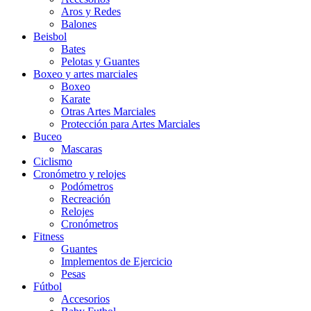
Aros y Redes
Balones
Beisbol
Bates
Pelotas y Guantes
Boxeo y artes marciales
Boxeo
Karate
Otras Artes Marciales
Protección para Artes Marciales
Buceo
Mascaras
Ciclismo
Cronómetro y relojes
Podómetros
Recreación
Relojes
Cronómetros
Fitness
Guantes
Implementos de Ejercicio
Pesas
Fútbol
Accesorios