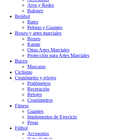
Aros y Redes
Balones
Beisbol
Bates
Pelotas y Guantes
Boxeo y artes marciales
Boxeo
Karate
Otras Artes Marciales
Protección para Artes Marciales
Buceo
Mascaras
Ciclismo
Cronómetro y relojes
Podómetros
Recreación
Relojes
Cronómetros
Fitness
Guantes
Implementos de Ejercicio
Pesas
Fútbol
Accesorios