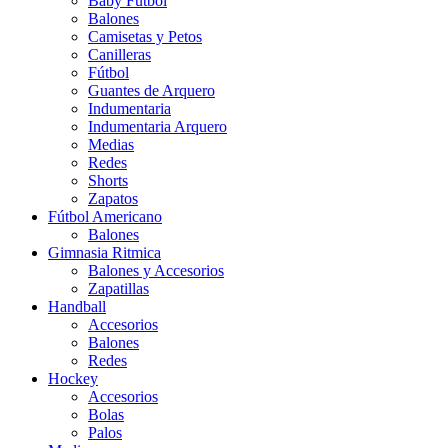
Baby Futbol
Balones
Camisetas y Petos
Canilleras
Fútbol
Guantes de Arquero
Indumentaria
Indumentaria Arquero
Medias
Redes
Shorts
Zapatos
Fútbol Americano
Balones
Gimnasia Ritmica
Balones y Accesorios
Zapatillas
Handball
Accesorios
Balones
Redes
Hockey
Accesorios
Bolas
Palos