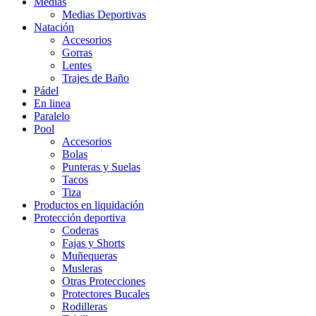
Medias
Medias Deportivas
Natación
Accesorios
Gorras
Lentes
Trajes de Baño
Pádel
En linea
Paralelo
Pool
Accesorios
Bolas
Punteras y Suelas
Tacos
Tiza
Productos en liquidación
Protección deportiva
Coderas
Fajas y Shorts
Muñequeras
Musleras
Otras Protecciones
Protectores Bucales
Rodilleras