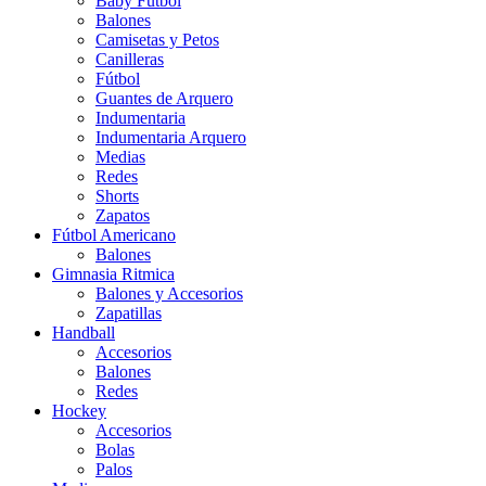
Baby Futbol
Balones
Camisetas y Petos
Canilleras
Fútbol
Guantes de Arquero
Indumentaria
Indumentaria Arquero
Medias
Redes
Shorts
Zapatos
Fútbol Americano
Balones
Gimnasia Ritmica
Balones y Accesorios
Zapatillas
Handball
Accesorios
Balones
Redes
Hockey
Accesorios
Bolas
Palos