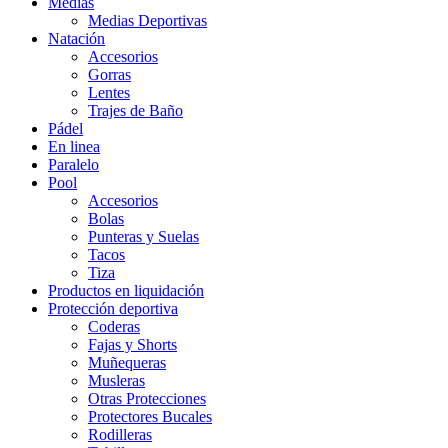
Medias
Medias Deportivas
Natación
Accesorios
Gorras
Lentes
Trajes de Baño
Pádel
En linea
Paralelo
Pool
Accesorios
Bolas
Punteras y Suelas
Tacos
Tiza
Productos en liquidación
Protección deportiva
Coderas
Fajas y Shorts
Muñequeras
Musleras
Otras Protecciones
Protectores Bucales
Rodilleras