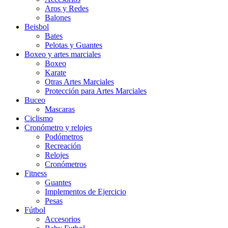
Aros y Redes
Balones
Beisbol
Bates
Pelotas y Guantes
Boxeo y artes marciales
Boxeo
Karate
Otras Artes Marciales
Protección para Artes Marciales
Buceo
Mascaras
Ciclismo
Cronómetro y relojes
Podómetros
Recreación
Relojes
Cronómetros
Fitness
Guantes
Implementos de Ejercicio
Pesas
Fútbol
Accesorios