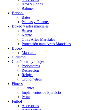
Aros y Redes
Balones
Beisbol
Bates
Pelotas y Guantes
Boxeo y artes marciales
Boxeo
Karate
Otras Artes Marciales
Protección para Artes Marciales
Buceo
Mascaras
Ciclismo
Cronómetro y relojes
Podómetros
Recreación
Relojes
Cronómetros
Fitness
Guantes
Implementos de Ejercicio
Pesas
Fútbol
Accesorios