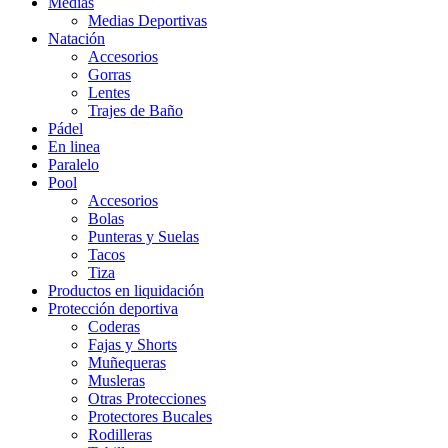
Medias
Medias Deportivas
Natación
Accesorios
Gorras
Lentes
Trajes de Baño
Pádel
En linea
Paralelo
Pool
Accesorios
Bolas
Punteras y Suelas
Tacos
Tiza
Productos en liquidación
Protección deportiva
Coderas
Fajas y Shorts
Muñequeras
Musleras
Otras Protecciones
Protectores Bucales
Rodilleras