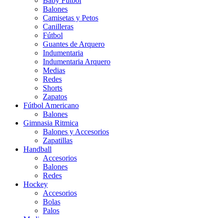
Baby Futbol
Balones
Camisetas y Petos
Canilleras
Fútbol
Guantes de Arquero
Indumentaria
Indumentaria Arquero
Medias
Redes
Shorts
Zapatos
Fútbol Americano
Balones
Gimnasia Ritmica
Balones y Accesorios
Zapatillas
Handball
Accesorios
Balones
Redes
Hockey
Accesorios
Bolas
Palos