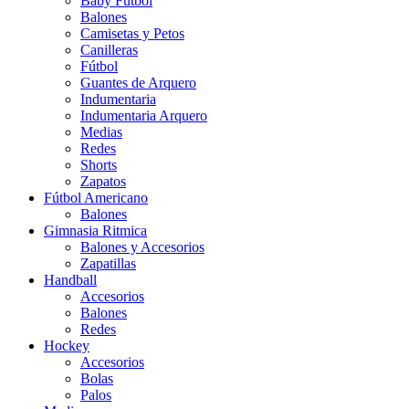
Baby Futbol
Balones
Camisetas y Petos
Canilleras
Fútbol
Guantes de Arquero
Indumentaria
Indumentaria Arquero
Medias
Redes
Shorts
Zapatos
Fútbol Americano
Balones
Gimnasia Ritmica
Balones y Accesorios
Zapatillas
Handball
Accesorios
Balones
Redes
Hockey
Accesorios
Bolas
Palos