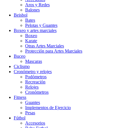
Aros y Redes
Balones
Beisbol
Bates
Pelotas y Guantes
Boxeo y artes marciales
Boxeo
Karate
Otras Artes Marciales
Protección para Artes Marciales
Buceo
Mascaras
Ciclismo
Cronómetro y relojes
Podómetros
Recreación
Relojes
Cronómetros
Fitness
Guantes
Implementos de Ejercicio
Pesas
Fútbol
Accesorios