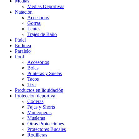
Medias
Medias Deportivas
Natación
Accesorios
Gorras
Lentes
Trajes de Baño
Pádel
En linea
Paralelo
Pool
Accesorios
Bolas
Punteras y Suelas
Tacos
Tiza
Productos en liquidación
Protección deportiva
Coderas
Fajas y Shorts
Muñequeras
Musleras
Otras Protecciones
Protectores Bucales
Rodilleras