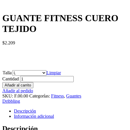
GUANTE FITNESS CUERO
TEJIDO
$
2.209
Talla
Limpiar
Cantidad
Añadir al carrito
Añadir al pedido
SKU:
F.00.00
Categorías:
Fitness
,
Guantes
Dribbling
Descripción
Información adicional
Descripción