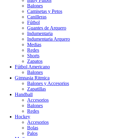
Baby Futbol
Balones
Camisetas y Petos
Canilleras
Fútbol
Guantes de Arquero
Indumentaria
Indumentaria Arquero
Medias
Redes
Shorts
Zapatos
Fútbol Americano
Balones
Gimnasia Ritmica
Balones y Accesorios
Zapatillas
Handball
Accesorios
Balones
Redes
Hockey
Accesorios
Bolas
Palos