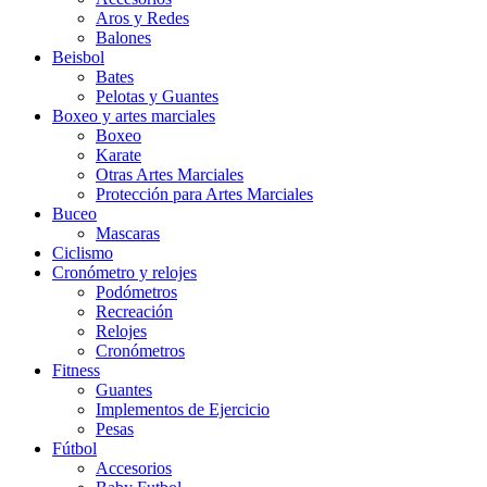
Aros y Redes
Balones
Beisbol
Bates
Pelotas y Guantes
Boxeo y artes marciales
Boxeo
Karate
Otras Artes Marciales
Protección para Artes Marciales
Buceo
Mascaras
Ciclismo
Cronómetro y relojes
Podómetros
Recreación
Relojes
Cronómetros
Fitness
Guantes
Implementos de Ejercicio
Pesas
Fútbol
Accesorios