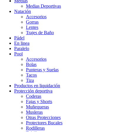
Medias
Medias Deportivas
Natación
Accesorios
Gorras
Lentes
Trajes de Baño
Pádel
En linea
Paralelo
Pool
Accesorios
Bolas
Punteras y Suelas
Tacos
Tiza
Productos en liquidación
Protección deportiva
Coderas
Fajas y Shorts
Muñequeras
Musleras
Otras Protecciones
Protectores Bucales
Rodilleras