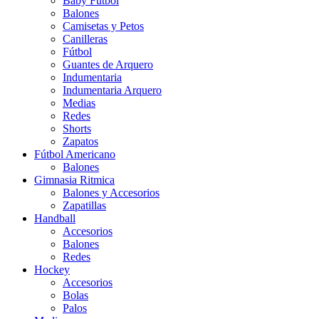
Baby Futbol
Balones
Camisetas y Petos
Canilleras
Fútbol
Guantes de Arquero
Indumentaria
Indumentaria Arquero
Medias
Redes
Shorts
Zapatos
Fútbol Americano
Balones
Gimnasia Ritmica
Balones y Accesorios
Zapatillas
Handball
Accesorios
Balones
Redes
Hockey
Accesorios
Bolas
Palos