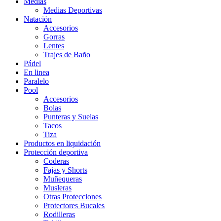
Medias
Medias Deportivas
Natación
Accesorios
Gorras
Lentes
Trajes de Baño
Pádel
En linea
Paralelo
Pool
Accesorios
Bolas
Punteras y Suelas
Tacos
Tiza
Productos en liquidación
Protección deportiva
Coderas
Fajas y Shorts
Muñequeras
Musleras
Otras Protecciones
Protectores Bucales
Rodilleras