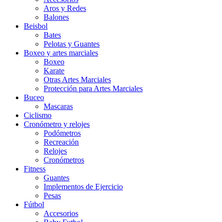
Aros y Redes
Balones
Beisbol
Bates
Pelotas y Guantes
Boxeo y artes marciales
Boxeo
Karate
Otras Artes Marciales
Protección para Artes Marciales
Buceo
Mascaras
Ciclismo
Cronómetro y relojes
Podómetros
Recreación
Relojes
Cronómetros
Fitness
Guantes
Implementos de Ejercicio
Pesas
Fútbol
Accesorios