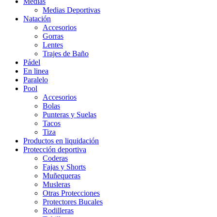
Medias
Medias Deportivas
Natación
Accesorios
Gorras
Lentes
Trajes de Baño
Pádel
En linea
Paralelo
Pool
Accesorios
Bolas
Punteras y Suelas
Tacos
Tiza
Productos en liquidación
Protección deportiva
Coderas
Fajas y Shorts
Muñequeras
Musleras
Otras Protecciones
Protectores Bucales
Rodilleras