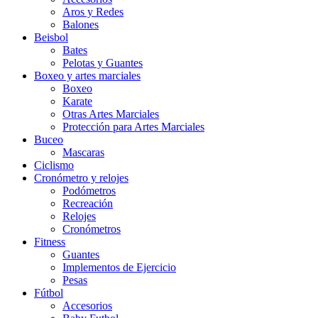
Aros y Redes
Balones
Beisbol
Bates
Pelotas y Guantes
Boxeo y artes marciales
Boxeo
Karate
Otras Artes Marciales
Protección para Artes Marciales
Buceo
Mascaras
Ciclismo
Cronómetro y relojes
Podómetros
Recreación
Relojes
Cronómetros
Fitness
Guantes
Implementos de Ejercicio
Pesas
Fútbol
Accesorios