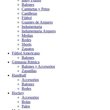
Baby Futbol
Balones
Camisetas y Petos
Canilleras
Fútbol
Guantes de Arquero
Indumentaria
Indumentaria Arquero
Medias
Redes
Shorts
Zapatos
Fútbol Americano
Balones
Gimnasia Ritmica
Balones y Accesorios
Zapatillas
Handball
Accesorios
Balones
Redes
Hockey
Accesorios
Bolas
Palos