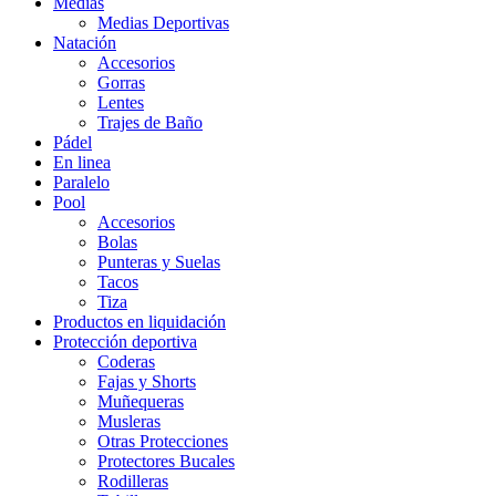
Medias
Medias Deportivas
Natación
Accesorios
Gorras
Lentes
Trajes de Baño
Pádel
En linea
Paralelo
Pool
Accesorios
Bolas
Punteras y Suelas
Tacos
Tiza
Productos en liquidación
Protección deportiva
Coderas
Fajas y Shorts
Muñequeras
Musleras
Otras Protecciones
Protectores Bucales
Rodilleras