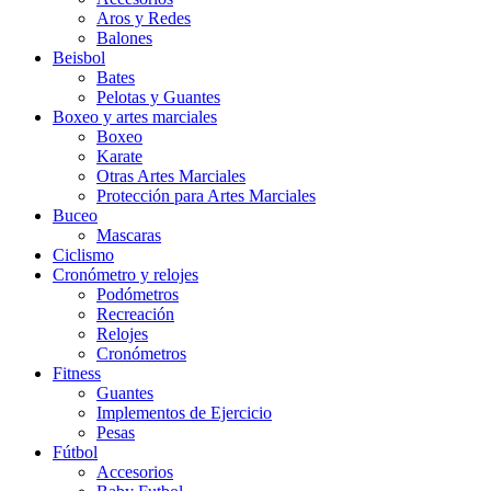
Aros y Redes
Balones
Beisbol
Bates
Pelotas y Guantes
Boxeo y artes marciales
Boxeo
Karate
Otras Artes Marciales
Protección para Artes Marciales
Buceo
Mascaras
Ciclismo
Cronómetro y relojes
Podómetros
Recreación
Relojes
Cronómetros
Fitness
Guantes
Implementos de Ejercicio
Pesas
Fútbol
Accesorios