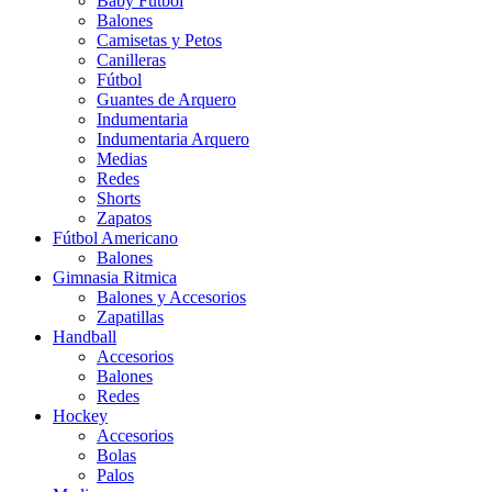
Baby Futbol
Balones
Camisetas y Petos
Canilleras
Fútbol
Guantes de Arquero
Indumentaria
Indumentaria Arquero
Medias
Redes
Shorts
Zapatos
Fútbol Americano
Balones
Gimnasia Ritmica
Balones y Accesorios
Zapatillas
Handball
Accesorios
Balones
Redes
Hockey
Accesorios
Bolas
Palos