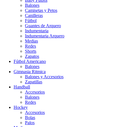
Baby Futbol
Balones
Camisetas y Petos
Canilleras
Fútbol
Guantes de Arquero
Indumentaria
Indumentaria Arquero
Medias
Redes
Shorts
Zapatos
Fútbol Americano
Balones
Gimnasia Ritmica
Balones y Accesorios
Zapatillas
Handball
Accesorios
Balones
Redes
Hockey
Accesorios
Bolas
Palos