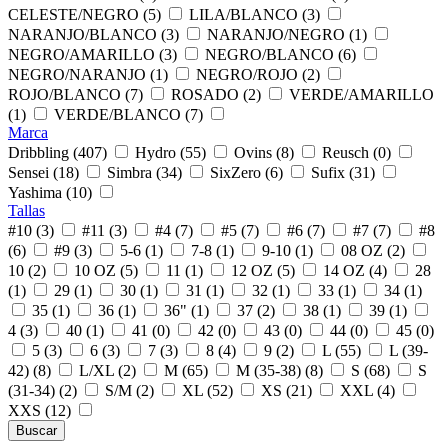
CELESTE/NEGRO (5)
LILA/BLANCO (3)
NARANJO/BLANCO (3)
NARANJO/NEGRO (1)
NEGRO/AMARILLO (3)
NEGRO/BLANCO (6)
NEGRO/NARANJO (1)
NEGRO/ROJO (2)
ROJO/BLANCO (7)
ROSADO (2)
VERDE/AMARILLO
(1)
VERDE/BLANCO (7)
Marca
Dribbling (407)
Hydro (55)
Ovins (8)
Reusch (0)
Sensei (18)
Simbra (34)
SixZero (6)
Sufix (31)
Yashima (10)
Tallas
#10 (3)
#11 (3)
#4 (7)
#5 (7)
#6 (7)
#7 (7)
#8
(6)
#9 (3)
5-6 (1)
7-8 (1)
9-10 (1)
08 OZ (2)
10 (2)
10 OZ (5)
11 (1)
12 OZ (5)
14 OZ (4)
28
(1)
29 (1)
30 (1)
31 (1)
32 (1)
33 (1)
34 (1)
35 (1)
36 (1)
36" (1)
37 (2)
38 (1)
39 (1)
4 (3)
40 (1)
41 (0)
42 (0)
43 (0)
44 (0)
45 (0)
5 (3)
6 (3)
7 (3)
8 (4)
9 (2)
L (55)
L (39-
42) (8)
L/XL (2)
M (65)
M (35-38) (8)
S (68)
S
(31-34) (2)
S/M (2)
XL (52)
XS (21)
XXL (4)
XXS (12)