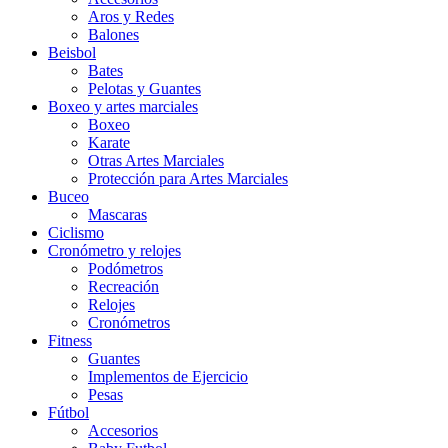
Aros y Redes
Balones
Beisbol
Bates
Pelotas y Guantes
Boxeo y artes marciales
Boxeo
Karate
Otras Artes Marciales
Protección para Artes Marciales
Buceo
Mascaras
Ciclismo
Cronómetro y relojes
Podómetros
Recreación
Relojes
Cronómetros
Fitness
Guantes
Implementos de Ejercicio
Pesas
Fútbol
Accesorios