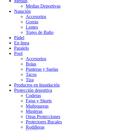
Medias
Medias Deportivas
Natación
Accesorios
Gorras
Lentes
Trajes de Baño
Pádel
En linea
Paralelo
Pool
Accesorios
Bolas
Punteras y Suelas
Tacos
Tiza
Productos en liquidación
Protección deportiva
Coderas
Fajas y Shorts
Muñequeras
Musleras
Otras Protecciones
Protectores Bucales
Rodilleras