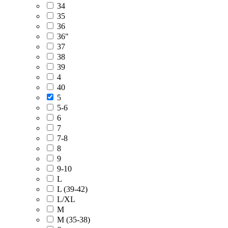
34
35
36
36"
37
38
39
4
40
5
5-6
6
7
7-8
8
9
9-10
L
L (39-42)
L/XL
M
M (35-38)