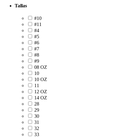
Tallas
#10
#11
#4
#5
#6
#7
#8
#9
08 OZ
10
10 OZ
11
12 OZ
14 OZ
28
29
30
31
32
33