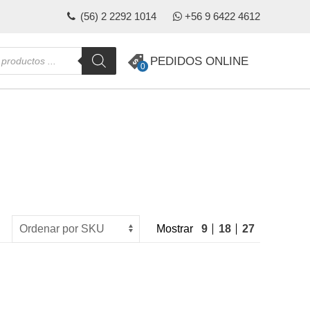
(56) 2 2292 1014
+56 9 6422 4612
da
PEDIDOS ONLINE
0
s
Mostrar
9
18
27