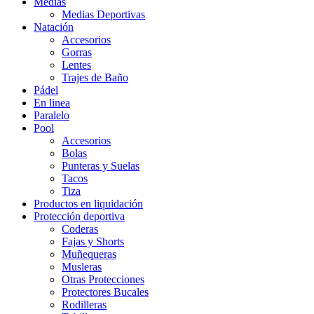
Medias
Medias Deportivas
Natación
Accesorios
Gorras
Lentes
Trajes de Baño
Pádel
En linea
Paralelo
Pool
Accesorios
Bolas
Punteras y Suelas
Tacos
Tiza
Productos en liquidación
Protección deportiva
Coderas
Fajas y Shorts
Muñequeras
Musleras
Otras Protecciones
Protectores Bucales
Rodilleras