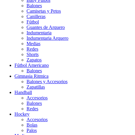
Baby Futbol
Balones
Camisetas y Petos
Canilleras
Fútbol
Guantes de Arquero
Indumentaria
Indumentaria Arquero
Medias
Redes
Shorts
Zapatos
Fútbol Americano
Balones
Gimnasia Ritmica
Balones y Accesorios
Zapatillas
Handball
Accesorios
Balones
Redes
Hockey
Accesorios
Bolas
Palos