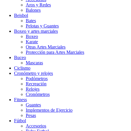
Aros y Redes
Balones
Beisbol
Bates
Pelotas y Guantes
Boxeo y artes marciales
Boxeo
Karate
Otras Artes Marciales
Protección para Artes Marciales
Buceo
Mascaras
Ciclismo
Cronómetro y relojes
Podómetros
Recreación
Relojes
Cronómetros
Fitness
Guantes
Implementos de Ejercicio
Pesas
Fútbol
Accesorios