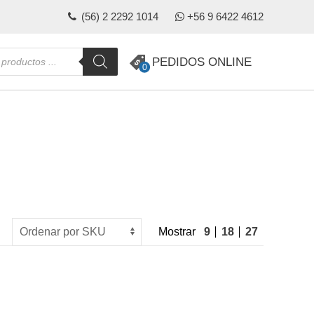
(56) 2 2292 1014
+56 9 6422 4612
da
PEDIDOS ONLINE
0
s
Mostrar
9
18
27