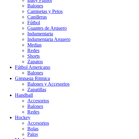
Baby Futbol
Balones
Camisetas y Petos
Canilleras
Fútbol
Guantes de Arquero
Indumentaria
Indumentaria Arquero
Medias
Redes
Shorts
Zapatos
Fútbol Americano
Balones
Gimnasia Ritmica
Balones y Accesorios
Zapatillas
Handball
Accesorios
Balones
Redes
Hockey
Accesorios
Bolas
Palos