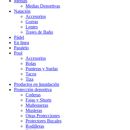
Medias
Medias Deportivas
Natación
Accesorios
Gorras
Lentes
Trajes de Baño
Pádel
En linea
Paralelo
Pool
Accesorios
Bolas
Punteras y Suelas
Tacos
Tiza
Productos en liquidación
Protección deportiva
Coderas
Fajas y Shorts
Muñequeras
Musleras
Otras Protecciones
Protectores Bucales
Rodilleras