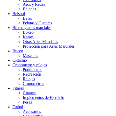
Aros y Redes
Balones
Beisbol
Bates
Pelotas y Guantes
Boxeo y artes marciales
Boxeo
Karate
Otras Artes Marciales
Protección para Artes Marciales
Buceo
Mascaras
Ciclismo
Cronómetro y relojes
Podómetros
Recreación
Relojes
Cronómetros
Fitness
Guantes
Implementos de Ejercicio
Pesas
Fútbol
Accesorios