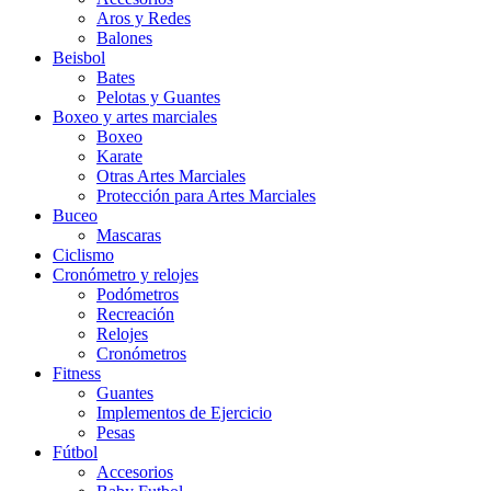
Aros y Redes
Balones
Beisbol
Bates
Pelotas y Guantes
Boxeo y artes marciales
Boxeo
Karate
Otras Artes Marciales
Protección para Artes Marciales
Buceo
Mascaras
Ciclismo
Cronómetro y relojes
Podómetros
Recreación
Relojes
Cronómetros
Fitness
Guantes
Implementos de Ejercicio
Pesas
Fútbol
Accesorios