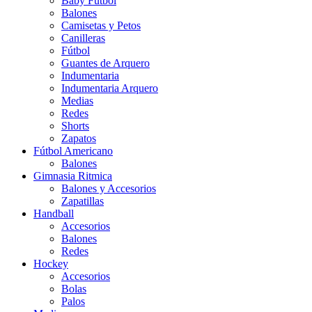
Baby Futbol
Balones
Camisetas y Petos
Canilleras
Fútbol
Guantes de Arquero
Indumentaria
Indumentaria Arquero
Medias
Redes
Shorts
Zapatos
Fútbol Americano
Balones
Gimnasia Ritmica
Balones y Accesorios
Zapatillas
Handball
Accesorios
Balones
Redes
Hockey
Accesorios
Bolas
Palos