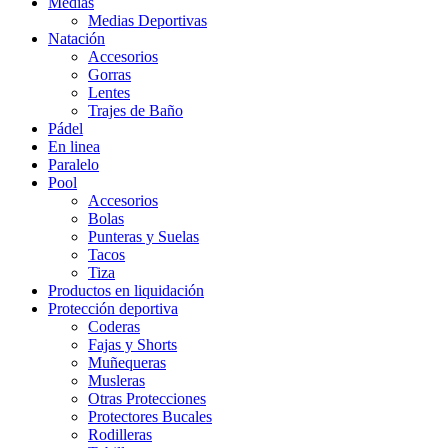
Medias
Medias Deportivas
Natación
Accesorios
Gorras
Lentes
Trajes de Baño
Pádel
En linea
Paralelo
Pool
Accesorios
Bolas
Punteras y Suelas
Tacos
Tiza
Productos en liquidación
Protección deportiva
Coderas
Fajas y Shorts
Muñequeras
Musleras
Otras Protecciones
Protectores Bucales
Rodilleras