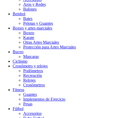
Aros y Redes
Balones
Beisbol
Bates
Pelotas y Guantes
Boxeo y artes marciales
Boxeo
Karate
Otras Artes Marciales
Protección para Artes Marciales
Buceo
Mascaras
Ciclismo
Cronómetro y relojes
Podómetros
Recreación
Relojes
Cronómetros
Fitness
Guantes
Implementos de Ejercicio
Pesas
Fútbol
Accesorios