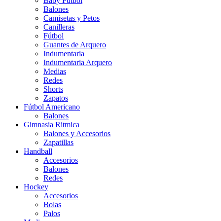
Baby Futbol
Balones
Camisetas y Petos
Canilleras
Fútbol
Guantes de Arquero
Indumentaria
Indumentaria Arquero
Medias
Redes
Shorts
Zapatos
Fútbol Americano
Balones
Gimnasia Ritmica
Balones y Accesorios
Zapatillas
Handball
Accesorios
Balones
Redes
Hockey
Accesorios
Bolas
Palos