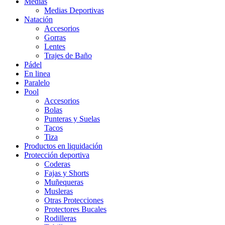
Medias
Medias Deportivas
Natación
Accesorios
Gorras
Lentes
Trajes de Baño
Pádel
En linea
Paralelo
Pool
Accesorios
Bolas
Punteras y Suelas
Tacos
Tiza
Productos en liquidación
Protección deportiva
Coderas
Fajas y Shorts
Muñequeras
Musleras
Otras Protecciones
Protectores Bucales
Rodilleras