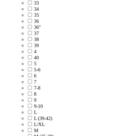
33
34
35
36
36"
37
38
39
4
40
5
5-6
6
7
7-8
8
9
9-10
L
L (39-42)
L/XL
M