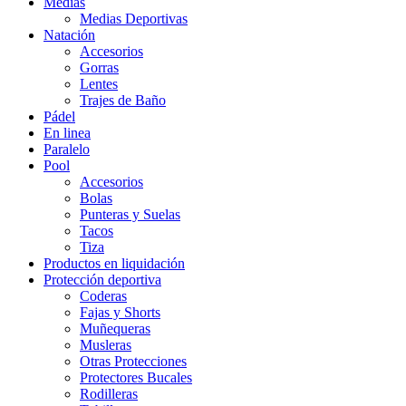
Medias
Medias Deportivas
Natación
Accesorios
Gorras
Lentes
Trajes de Baño
Pádel
En linea
Paralelo
Pool
Accesorios
Bolas
Punteras y Suelas
Tacos
Tiza
Productos en liquidación
Protección deportiva
Coderas
Fajas y Shorts
Muñequeras
Musleras
Otras Protecciones
Protectores Bucales
Rodilleras