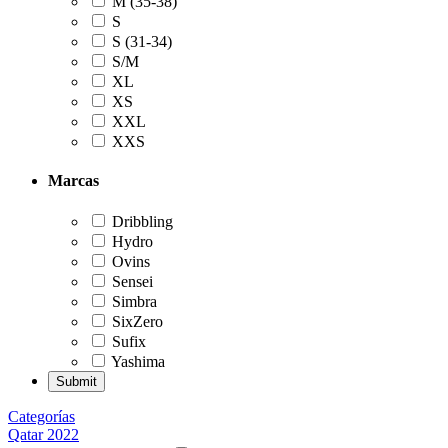
M (35-38)
S
S (31-34)
S/M
XL
XS
XXL
XXS
Marcas
Dribbling
Hydro
Ovins
Sensei
Simbra
SixZero
Sufix
Yashima
Categorías
Qatar 2022