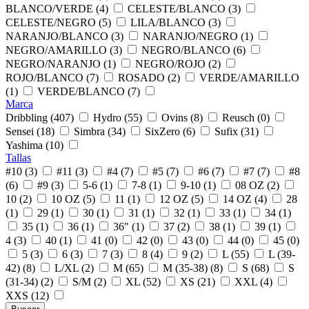
BLANCO/VERDE (4)
CELESTE/BLANCO (3)
CELESTE/NEGRO (5)
LILA/BLANCO (3)
NARANJO/BLANCO (3)
NARANJO/NEGRO (1)
NEGRO/AMARILLO (3)
NEGRO/BLANCO (6)
NEGRO/NARANJO (1)
NEGRO/ROJO (2)
ROJO/BLANCO (7)
ROSADO (2)
VERDE/AMARILLO
(1)
VERDE/BLANCO (7)
Marca
Dribbling (407)
Hydro (55)
Ovins (8)
Reusch (0)
Sensei (18)
Simbra (34)
SixZero (6)
Sufix (31)
Yashima (10)
Tallas
#10 (3)
#11 (3)
#4 (7)
#5 (7)
#6 (7)
#7 (7)
#8
(6)
#9 (3)
5-6 (1)
7-8 (1)
9-10 (1)
08 OZ (2)
10 (2)
10 OZ (5)
11 (1)
12 OZ (5)
14 OZ (4)
28
(1)
29 (1)
30 (1)
31 (1)
32 (1)
33 (1)
34 (1)
35 (1)
36 (1)
36" (1)
37 (2)
38 (1)
39 (1)
4 (3)
40 (1)
41 (0)
42 (0)
43 (0)
44 (0)
45 (0)
5 (3)
6 (3)
7 (3)
8 (4)
9 (2)
L (55)
L (39-
42) (8)
L/XL (2)
M (65)
M (35-38) (8)
S (68)
S
(31-34) (2)
S/M (2)
XL (52)
XS (21)
XXL (4)
XXS (12)