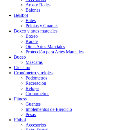
Aros y Redes
Balones
Beisbol
Bates
Pelotas y Guantes
Boxeo y artes marciales
Boxeo
Karate
Otras Artes Marciales
Protección para Artes Marciales
Buceo
Mascaras
Ciclismo
Cronómetro y relojes
Podómetros
Recreación
Relojes
Cronómetros
Fitness
Guantes
Implementos de Ejercicio
Pesas
Fútbol
Accesorios