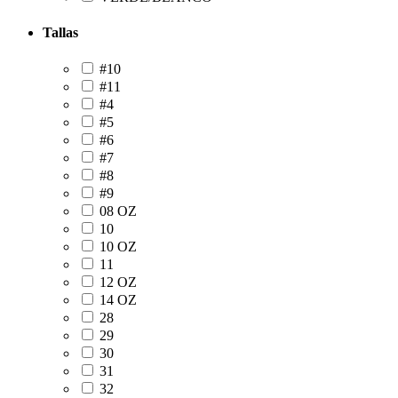
Tallas
#10
#11
#4
#5
#6
#7
#8
#9
08 OZ
10
10 OZ
11
12 OZ
14 OZ
28
29
30
31
32