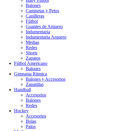
Baby Futbol
Balones
Camisetas y Petos
Canilleras
Fútbol
Guantes de Arquero
Indumentaria
Indumentaria Arquero
Medias
Redes
Shorts
Zapatos
Fútbol Americano
Balones
Gimnasia Ritmica
Balones y Accesorios
Zapatillas
Handball
Accesorios
Balones
Redes
Hockey
Accesorios
Bolas
Palos