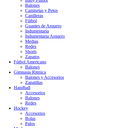
Baby Futbol
Balones
Camisetas y Petos
Canilleras
Fútbol
Guantes de Arquero
Indumentaria
Indumentaria Arquero
Medias
Redes
Shorts
Zapatos
Fútbol Americano
Balones
Gimnasia Ritmica
Balones y Accesorios
Zapatillas
Handball
Accesorios
Balones
Redes
Hockey
Accesorios
Bolas
Palos