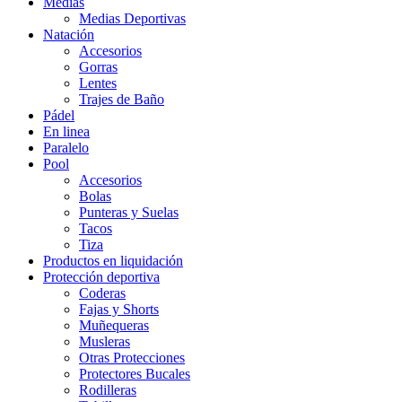
Medias
Medias Deportivas
Natación
Accesorios
Gorras
Lentes
Trajes de Baño
Pádel
En linea
Paralelo
Pool
Accesorios
Bolas
Punteras y Suelas
Tacos
Tiza
Productos en liquidación
Protección deportiva
Coderas
Fajas y Shorts
Muñequeras
Musleras
Otras Protecciones
Protectores Bucales
Rodilleras