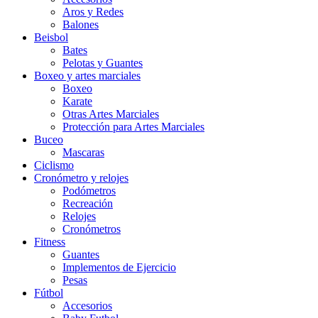
Aros y Redes
Balones
Beisbol
Bates
Pelotas y Guantes
Boxeo y artes marciales
Boxeo
Karate
Otras Artes Marciales
Protección para Artes Marciales
Buceo
Mascaras
Ciclismo
Cronómetro y relojes
Podómetros
Recreación
Relojes
Cronómetros
Fitness
Guantes
Implementos de Ejercicio
Pesas
Fútbol
Accesorios