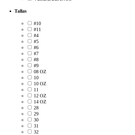
Tallas
#10
#11
#4
#5
#6
#7
#8
#9
08 OZ
10
10 OZ
11
12 OZ
14 OZ
28
29
30
31
32