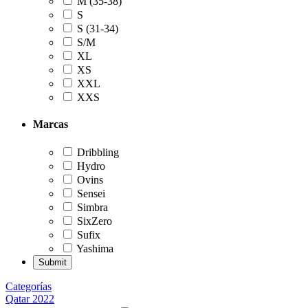
M (35-38)
S
S (31-34)
S/M
XL
XS
XXL
XXS
Marcas
Dribbling
Hydro
Ovins
Sensei
Simbra
SixZero
Sufix
Yashima
Categorías
Qatar 2022