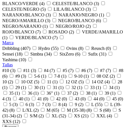
BLANCO/VERDE (4)
CELESTE/BLANCO (3)
CELESTE/NEGRO (5)
LILA/BLANCO (3)
NARANJO/BLANCO (3)
NARANJO/NEGRO (1)
NEGRO/AMARILLO (3)
NEGRO/BLANCO (6)
NEGRO/NARANJO (1)
NEGRO/ROJO (2)
ROJO/BLANCO (7)
ROSADO (2)
VERDE/AMARILLO
(1)
VERDE/BLANCO (7)
Marca
Dribbling (407)
Hydro (55)
Ovins (8)
Reusch (0)
Sensei (18)
Simbra (34)
SixZero (6)
Sufix (31)
Yashima (10)
Tallas
#10 (3)
#11 (3)
#4 (7)
#5 (7)
#6 (7)
#7 (7)
#8
(6)
#9 (3)
5-6 (1)
7-8 (1)
9-10 (1)
08 OZ (2)
10 (2)
10 OZ (5)
11 (1)
12 OZ (5)
14 OZ (4)
28
(1)
29 (1)
30 (1)
31 (1)
32 (1)
33 (1)
34 (1)
35 (1)
36 (1)
36" (1)
37 (2)
38 (1)
39 (1)
4 (3)
40 (1)
41 (0)
42 (0)
43 (0)
44 (0)
45 (0)
5 (3)
6 (3)
7 (3)
8 (4)
9 (2)
L (55)
L (39-
42) (8)
L/XL (2)
M (65)
M (35-38) (8)
S (68)
S
(31-34) (2)
S/M (2)
XL (52)
XS (21)
XXL (4)
XXS (12)