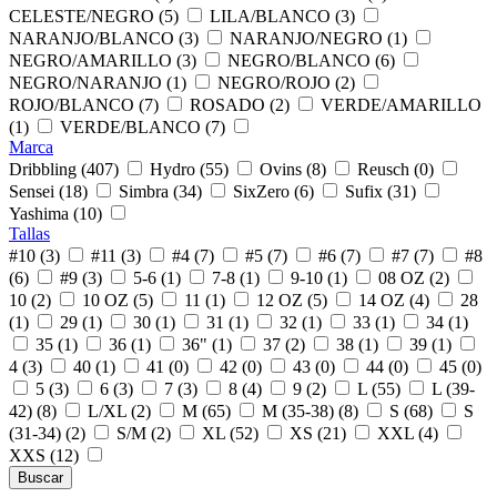
CELESTE/NEGRO (5)
LILA/BLANCO (3)
NARANJO/BLANCO (3)
NARANJO/NEGRO (1)
NEGRO/AMARILLO (3)
NEGRO/BLANCO (6)
NEGRO/NARANJO (1)
NEGRO/ROJO (2)
ROJO/BLANCO (7)
ROSADO (2)
VERDE/AMARILLO
(1)
VERDE/BLANCO (7)
Marca
Dribbling (407)
Hydro (55)
Ovins (8)
Reusch (0)
Sensei (18)
Simbra (34)
SixZero (6)
Sufix (31)
Yashima (10)
Tallas
#10 (3)
#11 (3)
#4 (7)
#5 (7)
#6 (7)
#7 (7)
#8
(6)
#9 (3)
5-6 (1)
7-8 (1)
9-10 (1)
08 OZ (2)
10 (2)
10 OZ (5)
11 (1)
12 OZ (5)
14 OZ (4)
28
(1)
29 (1)
30 (1)
31 (1)
32 (1)
33 (1)
34 (1)
35 (1)
36 (1)
36" (1)
37 (2)
38 (1)
39 (1)
4 (3)
40 (1)
41 (0)
42 (0)
43 (0)
44 (0)
45 (0)
5 (3)
6 (3)
7 (3)
8 (4)
9 (2)
L (55)
L (39-
42) (8)
L/XL (2)
M (65)
M (35-38) (8)
S (68)
S
(31-34) (2)
S/M (2)
XL (52)
XS (21)
XXL (4)
XXS (12)