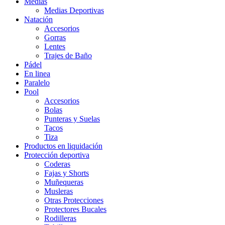
Medias
Medias Deportivas
Natación
Accesorios
Gorras
Lentes
Trajes de Baño
Pádel
En linea
Paralelo
Pool
Accesorios
Bolas
Punteras y Suelas
Tacos
Tiza
Productos en liquidación
Protección deportiva
Coderas
Fajas y Shorts
Muñequeras
Musleras
Otras Protecciones
Protectores Bucales
Rodilleras