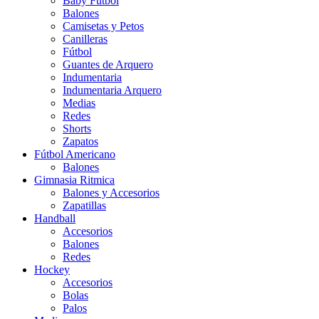
Baby Futbol
Balones
Camisetas y Petos
Canilleras
Fútbol
Guantes de Arquero
Indumentaria
Indumentaria Arquero
Medias
Redes
Shorts
Zapatos
Fútbol Americano
Balones
Gimnasia Ritmica
Balones y Accesorios
Zapatillas
Handball
Accesorios
Balones
Redes
Hockey
Accesorios
Bolas
Palos