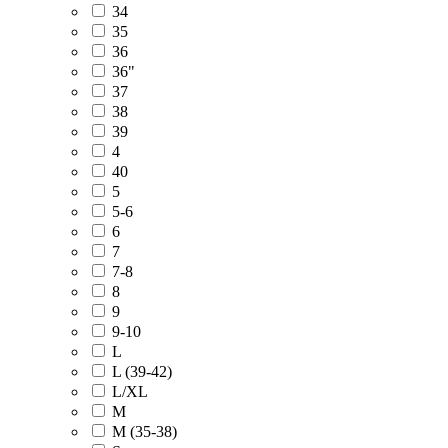
34
35
36
36"
37
38
39
4
40
5
5-6
6
7
7-8
8
9
9-10
L
L (39-42)
L/XL
M
M (35-38)