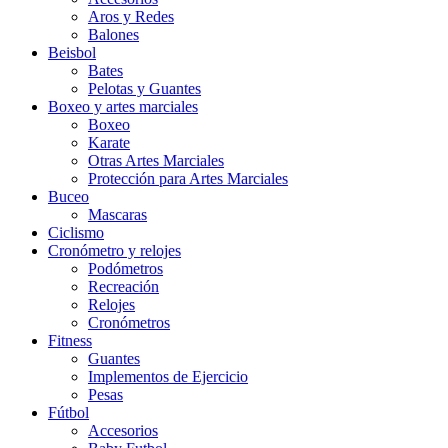
Aros y Redes
Balones
Beisbol
Bates
Pelotas y Guantes
Boxeo y artes marciales
Boxeo
Karate
Otras Artes Marciales
Protección para Artes Marciales
Buceo
Mascaras
Ciclismo
Cronómetro y relojes
Podómetros
Recreación
Relojes
Cronómetros
Fitness
Guantes
Implementos de Ejercicio
Pesas
Fútbol
Accesorios