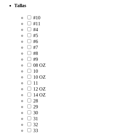
Tallas
#10
#11
#4
#5
#6
#7
#8
#9
08 OZ
10
10 OZ
11
12 OZ
14 OZ
28
29
30
31
32
33