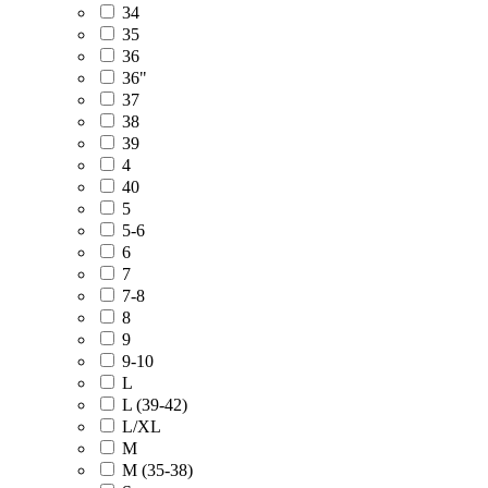
34
35
36
36"
37
38
39
4
40
5
5-6
6
7
7-8
8
9
9-10
L
L (39-42)
L/XL
M
M (35-38)