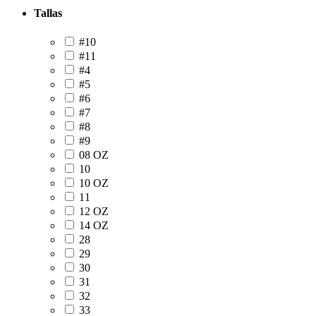
Tallas
#10
#11
#4
#5
#6
#7
#8
#9
08 OZ
10
10 OZ
11
12 OZ
14 OZ
28
29
30
31
32
33