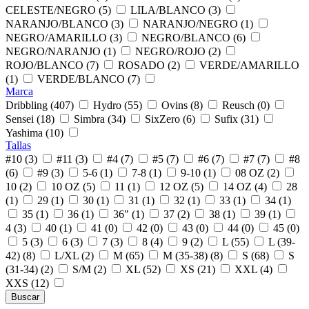
CELESTE/NEGRO (5)
LILA/BLANCO (3)
NARANJO/BLANCO (3)
NARANJO/NEGRO (1)
NEGRO/AMARILLO (3)
NEGRO/BLANCO (6)
NEGRO/NARANJO (1)
NEGRO/ROJO (2)
ROJO/BLANCO (7)
ROSADO (2)
VERDE/AMARILLO
(1)
VERDE/BLANCO (7)
Marca
Dribbling (407)
Hydro (55)
Ovins (8)
Reusch (0)
Sensei (18)
Simbra (34)
SixZero (6)
Sufix (31)
Yashima (10)
Tallas
#10 (3)
#11 (3)
#4 (7)
#5 (7)
#6 (7)
#7 (7)
#8
(6)
#9 (3)
5-6 (1)
7-8 (1)
9-10 (1)
08 OZ (2)
10 (2)
10 OZ (5)
11 (1)
12 OZ (5)
14 OZ (4)
28
(1)
29 (1)
30 (1)
31 (1)
32 (1)
33 (1)
34 (1)
35 (1)
36 (1)
36" (1)
37 (2)
38 (1)
39 (1)
4 (3)
40 (1)
41 (0)
42 (0)
43 (0)
44 (0)
45 (0)
5 (3)
6 (3)
7 (3)
8 (4)
9 (2)
L (55)
L (39-
42) (8)
L/XL (2)
M (65)
M (35-38) (8)
S (68)
S
(31-34) (2)
S/M (2)
XL (52)
XS (21)
XXL (4)
XXS (12)