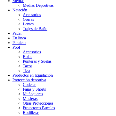
Medias
Medias Deportivas
Natación
Accesorios
Gorras
Lentes
Trajes de Baño
Pádel
En linea
Paralelo
Pool
Accesorios
Bolas
Punteras y Suelas
Tacos
Tiza
Productos en liquidación
Protección deportiva
Coderas
Fajas y Shorts
Muñequeras
Musleras
Otras Protecciones
Protectores Bucales
Rodilleras