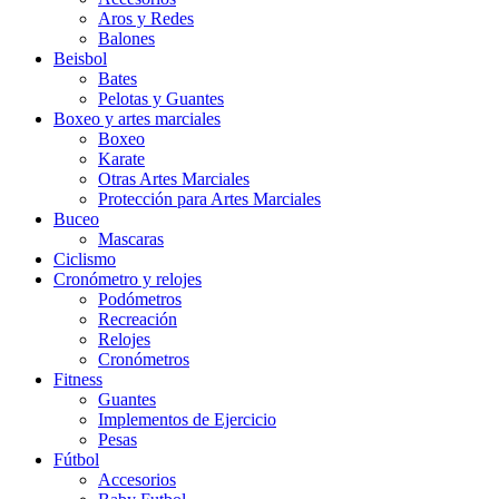
Aros y Redes
Balones
Beisbol
Bates
Pelotas y Guantes
Boxeo y artes marciales
Boxeo
Karate
Otras Artes Marciales
Protección para Artes Marciales
Buceo
Mascaras
Ciclismo
Cronómetro y relojes
Podómetros
Recreación
Relojes
Cronómetros
Fitness
Guantes
Implementos de Ejercicio
Pesas
Fútbol
Accesorios