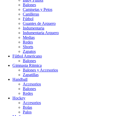
Baby Futbol
Balones
Camisetas y Petos
Canilleras
Fútbol
Guantes de Arquero
Indumentaria
Indumentaria Arquero
Medias
Redes
Shorts
Zapatos
Fútbol Americano
Balones
Gimnasia Ritmica
Balones y Accesorios
Zapatillas
Handball
Accesorios
Balones
Redes
Hockey
Accesorios
Bolas
Palos