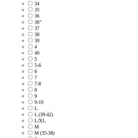
34
35
36
36"
37
38
39
4
40
5
5-6
6
7
7-8
8
9
9-10
L
L (39-42)
L/XL
M
M (35-38)