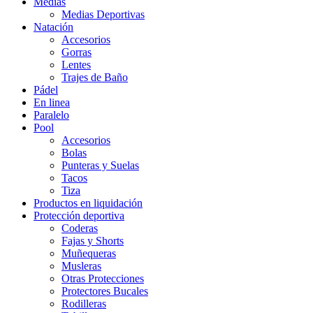
Medias
Medias Deportivas
Natación
Accesorios
Gorras
Lentes
Trajes de Baño
Pádel
En linea
Paralelo
Pool
Accesorios
Bolas
Punteras y Suelas
Tacos
Tiza
Productos en liquidación
Protección deportiva
Coderas
Fajas y Shorts
Muñequeras
Musleras
Otras Protecciones
Protectores Bucales
Rodilleras