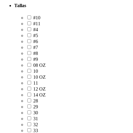
Tallas
#10
#11
#4
#5
#6
#7
#8
#9
08 OZ
10
10 OZ
11
12 OZ
14 OZ
28
29
30
31
32
33