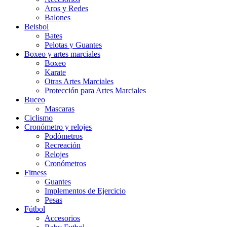
Aros y Redes
Balones
Beisbol
Bates
Pelotas y Guantes
Boxeo y artes marciales
Boxeo
Karate
Otras Artes Marciales
Protección para Artes Marciales
Buceo
Mascaras
Ciclismo
Cronómetro y relojes
Podómetros
Recreación
Relojes
Cronómetros
Fitness
Guantes
Implementos de Ejercicio
Pesas
Fútbol
Accesorios