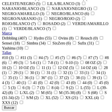
CELESTE/NEGRO (5)
LILA/BLANCO (3)
NARANJO/BLANCO (3)
NARANJO/NEGRO (1)
NEGRO/AMARILLO (3)
NEGRO/BLANCO (6)
NEGRO/NARANJO (1)
NEGRO/ROJO (2)
ROJO/BLANCO (7)
ROSADO (2)
VERDE/AMARILLO
(1)
VERDE/BLANCO (7)
Marca
Dribbling (407)
Hydro (55)
Ovins (8)
Reusch (0)
Sensei (18)
Simbra (34)
SixZero (6)
Sufix (31)
Yashima (10)
Tallas
#10 (3)
#11 (3)
#4 (7)
#5 (7)
#6 (7)
#7 (7)
#8
(6)
#9 (3)
5-6 (1)
7-8 (1)
9-10 (1)
08 OZ (2)
10 (2)
10 OZ (5)
11 (1)
12 OZ (5)
14 OZ (4)
28
(1)
29 (1)
30 (1)
31 (1)
32 (1)
33 (1)
34 (1)
35 (1)
36 (1)
36" (1)
37 (2)
38 (1)
39 (1)
4 (3)
40 (1)
41 (0)
42 (0)
43 (0)
44 (0)
45 (0)
5 (3)
6 (3)
7 (3)
8 (4)
9 (2)
L (55)
L (39-
42) (8)
L/XL (2)
M (65)
M (35-38) (8)
S (68)
S
(31-34) (2)
S/M (2)
XL (52)
XS (21)
XXL (4)
XXS (12)