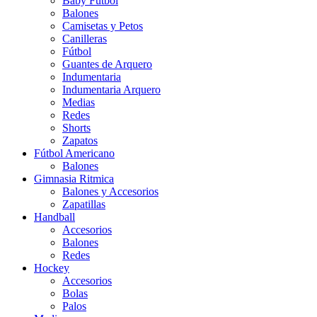
Baby Futbol
Balones
Camisetas y Petos
Canilleras
Fútbol
Guantes de Arquero
Indumentaria
Indumentaria Arquero
Medias
Redes
Shorts
Zapatos
Fútbol Americano
Balones
Gimnasia Ritmica
Balones y Accesorios
Zapatillas
Handball
Accesorios
Balones
Redes
Hockey
Accesorios
Bolas
Palos