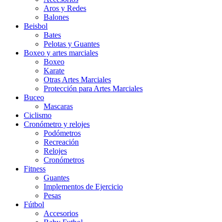
Aros y Redes
Balones
Beisbol
Bates
Pelotas y Guantes
Boxeo y artes marciales
Boxeo
Karate
Otras Artes Marciales
Protección para Artes Marciales
Buceo
Mascaras
Ciclismo
Cronómetro y relojes
Podómetros
Recreación
Relojes
Cronómetros
Fitness
Guantes
Implementos de Ejercicio
Pesas
Fútbol
Accesorios