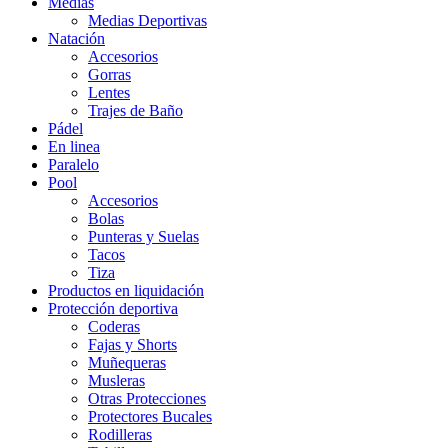
Medias
Medias Deportivas
Natación
Accesorios
Gorras
Lentes
Trajes de Baño
Pádel
En linea
Paralelo
Pool
Accesorios
Bolas
Punteras y Suelas
Tacos
Tiza
Productos en liquidación
Protección deportiva
Coderas
Fajas y Shorts
Muñequeras
Musleras
Otras Protecciones
Protectores Bucales
Rodilleras