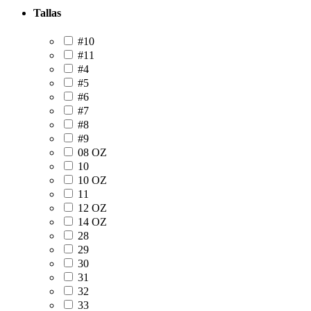
Tallas
#10
#11
#4
#5
#6
#7
#8
#9
08 OZ
10
10 OZ
11
12 OZ
14 OZ
28
29
30
31
32
33