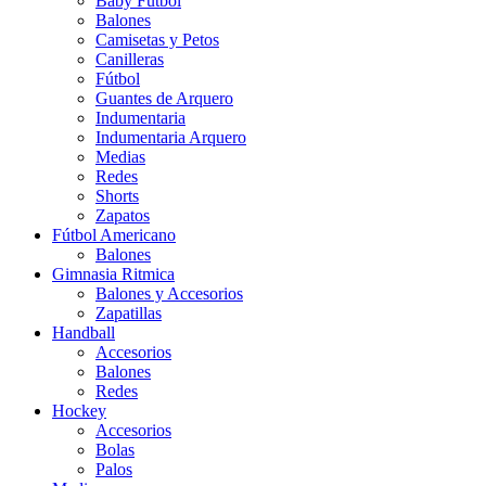
Baby Futbol
Balones
Camisetas y Petos
Canilleras
Fútbol
Guantes de Arquero
Indumentaria
Indumentaria Arquero
Medias
Redes
Shorts
Zapatos
Fútbol Americano
Balones
Gimnasia Ritmica
Balones y Accesorios
Zapatillas
Handball
Accesorios
Balones
Redes
Hockey
Accesorios
Bolas
Palos