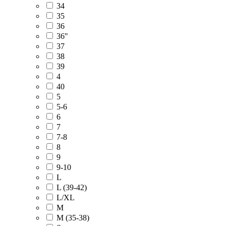
34
35
36
36"
37
38
39
4
40
5
5-6
6
7
7-8
8
9
9-10
L
L (39-42)
L/XL
M
M (35-38)