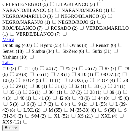
CELESTE/NEGRO (5)
LILA/BLANCO (3)
NARANJO/BLANCO (3)
NARANJO/NEGRO (1)
NEGRO/AMARILLO (3)
NEGRO/BLANCO (6)
NEGRO/NARANJO (1)
NEGRO/ROJO (2)
ROJO/BLANCO (7)
ROSADO (2)
VERDE/AMARILLO
(1)
VERDE/BLANCO (7)
Marca
Dribbling (407)
Hydro (55)
Ovins (8)
Reusch (0)
Sensei (18)
Simbra (34)
SixZero (6)
Sufix (31)
Yashima (10)
Tallas
#10 (3)
#11 (3)
#4 (7)
#5 (7)
#6 (7)
#7 (7)
#8
(6)
#9 (3)
5-6 (1)
7-8 (1)
9-10 (1)
08 OZ (2)
10 (2)
10 OZ (5)
11 (1)
12 OZ (5)
14 OZ (4)
28
(1)
29 (1)
30 (1)
31 (1)
32 (1)
33 (1)
34 (1)
35 (1)
36 (1)
36" (1)
37 (2)
38 (1)
39 (1)
4 (3)
40 (1)
41 (0)
42 (0)
43 (0)
44 (0)
45 (0)
5 (3)
6 (3)
7 (3)
8 (4)
9 (2)
L (55)
L (39-
42) (8)
L/XL (2)
M (65)
M (35-38) (8)
S (68)
S
(31-34) (2)
S/M (2)
XL (52)
XS (21)
XXL (4)
XXS (12)